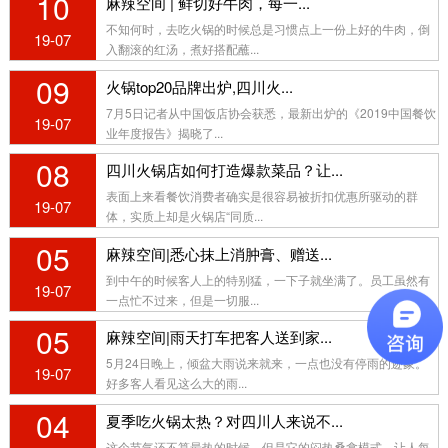
10
麻辣空间 | 鲜切好牛肉，每一...
不知何时，去吃火锅的时候总是习惯点上一份上好的牛肉，倒
19-07
入翻滚的红汤，煮好搭配蘸...
09
火锅top20品牌出炉,四川火...
7月5日记者从中国饭店协会获悉，最新出炉的《2019中国餐饮
19-07
业年度报告》揭晓了...
08
四川火锅店如何打造爆款菜品？让...
表面上来看餐饮消费者确实是很容易被折扣优惠所驱动的群
19-07
体，实质上却是火锅店“同质...
05
麻辣空间|悉心抹上消肿膏、赠送...
到中午的时候客人上的特别猛，一下子就坐满了。员工虽然有
19-07
一点忙不过来，但是一切服...
05
麻辣空间|雨天打车把客人送到家...
5月24日晚上，倾盆大雨说来就来，一点也没有停雨的迹象。
19-07
好多客人看见这么大的雨...
04
夏季吃火锅太热？对四川人来说不...
这个节气还不算最热的时候，但是它的闷热桑拿模式，让人每