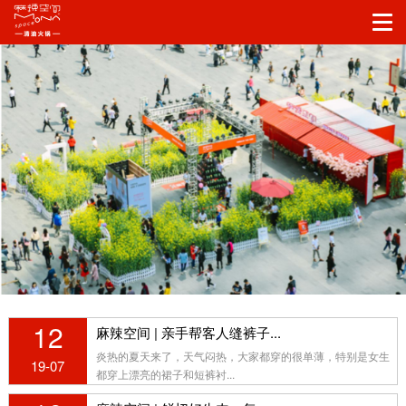
12
麻辣空间 | 亲手帮客人缝裤子...
炎热的夏天来了，天气闷热，大家都穿的很单薄，特别是女生
19-07
都穿上漂亮的裙子和短裤衬...