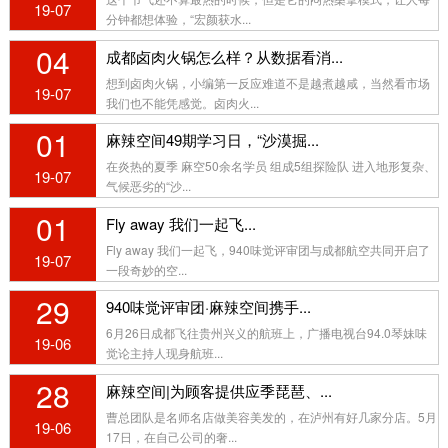
19-07
分钟都想体验，“宏颜获水...
04
成都卤肉火锅怎么样？从数据看消...
想到卤肉火锅，小编第一反应难道不是越煮越咸，当然看市场
19-07
我们也不能凭感觉。卤肉火...
01
麻辣空间49期学习日，“沙漠掘...
在炎热的夏季 麻空50余名学员 组成5组探险队 进入地形复杂、
19-07
气候恶劣的“沙...
01
Fly away 我们一起飞...
Fly away 我们一起飞，940味觉评审团与成都航空共同开启了
19-07
一段奇妙的空...
29
940味觉评审团·麻辣空间携手...
6月26日成都飞往贵州兴义的航班上，广播电视台94.0琴妹味
19-06
觉论主持人现身航班...
28
麻辣空间|为顾客提供应季琵琶、...
曹总团队是名师名店做美容美发的，在泸州有好几家分店。5月
19-06
17日，在自己公司的奢...