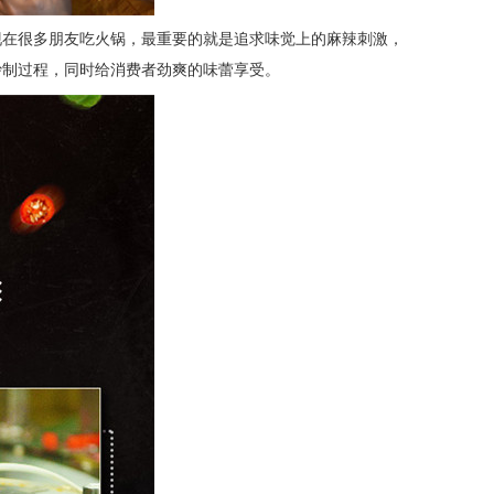
现在很多朋友吃火锅，
最
重要的就是追求味觉上的
麻辣刺激
，
炒制过程，同时给消费者劲爽的味蕾享受
。