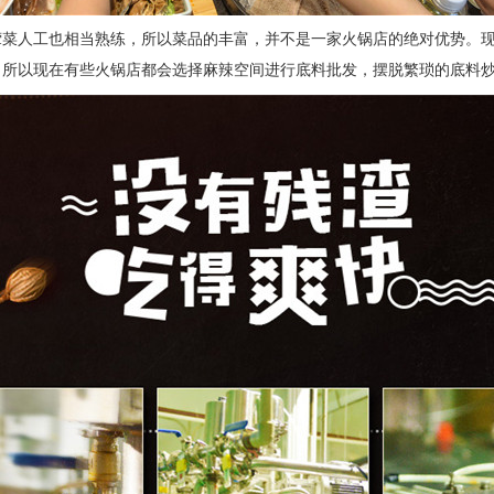
荤菜人工也相当熟练
，
所以菜品的丰富，并不是一家火锅店的绝对优势
。
。
所以现在
有些火锅店都会选择麻辣空间进行底料批发，摆脱繁琐的底料