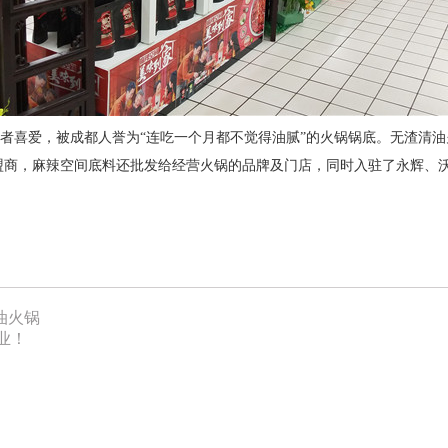
费者喜爱，被成都人誉为“连吃一个月都不觉得油腻”的火锅锅底。
无渣清油
盟商，麻辣空间底料还批发给经营火锅的品牌及门店，同时
入驻了永辉、
油火锅
业！