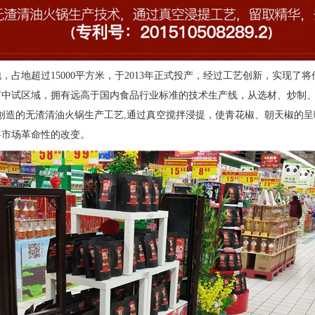
地，占地超过
15000平方米，于2013年正式投产，经过工艺创新，实现
有中试区域，拥有远高于国内食品行业标准的技术生产线，从选材、炒制
证。品牌创造的无渣清油火锅生产工艺,通过真空搅拌浸提，使青花椒、朝天椒
料市场革命性的改变。