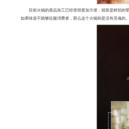
目前火锅
的菜品
加工已经变得更加方便，
就算是鲜切的
如果
味道不能够征服消费者
，那么这个火锅
则是
没有灵魂的