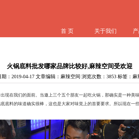
首 页
关于我们
产
火锅底料批发哪家品牌比较好,麻辣空间受欢迎
期：2019-04-17 文章编辑：麻辣空间 浏览次数：3853 标签：
纷出现在我们的面前
。
当邀上
三个
五个
朋友
一起
吃火锅，那
确实
是一种美
锅底
底料的味道确实很棒，这也是大家对味觉上的
首要要求
。所以现在一