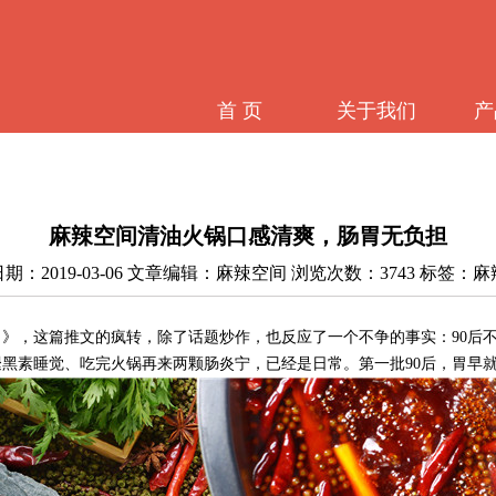
首 页
关于我们
产
麻辣空间清油火锅口感清爽，肠胃无负担
期：2019-03-06 文章编辑：麻辣空间 浏览次数：3743 标签：
了》
，
这
篇
推文的疯转，除了话题炒作，也反应了一个不争的事实：
90
黑素睡觉、吃完火锅再来两颗肠炎宁，已经是日常。第一批90后，
胃早