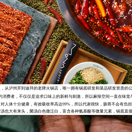
史，从泸州开到迪拜的老牌火锅店，唯一拥有锅底研发和菜品研发资质的
的消费者
，
不仅仅是追求
口味上的新鲜与刺激
，
所以麻辣空间一直在味觉
）对人体十分健康，有效吸收率高达
99%，所以代谢很快，肠胃不会有负
清汤也大有来头，菌汤白色微泛白，富含各种氨基酸等微量元素，锅底直