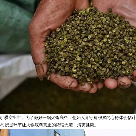
辣空间”横空出世。为了做好一锅火锅底料，
创始人
肖守建积累的心得体会估计
4小时浸提环节让火锅底料真正的浓缩无渣，清爽健康。