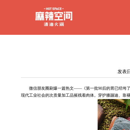
发表日
微信朋友圈刷爆一篇热文
——
《第一批
90后的胃已经垮
现代工业社会的次质量加工品摧残着肉体。穿护膝蹦迪、靠褪