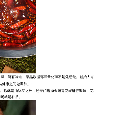
公司，所有味道、菜品数据都可量化而不是凭感觉。创始人
肖
与健康之间做调和
。
”
担。
除此
清油锅底之外，还专门选择金阳青花椒进行调味，花
接喝就是补品。