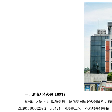
一、
清油无渣火锅
（主打）
植物油火锅
.不油腻.
够
健康
，
麻辣空间招牌火锅底料，独
ZL
201510508289.2）无渣24小时浸提工艺，不添