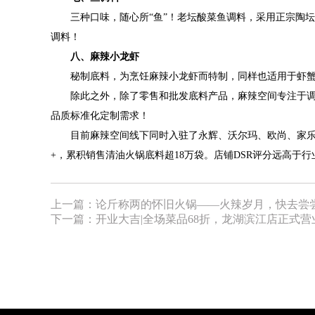
三种口味，随心所
“鱼”
！
老坛酸菜鱼调料，采用正宗陶坛
调料
！
八、
麻辣小龙虾
秘制底料，为烹饪麻辣小龙虾而特制，同样也适用于虾
除此之外，除了零售和批发底料产品，
麻辣空间专注于
品质标准化定制需求！
目前
麻辣空间线下同时入驻了永辉、沃尔玛、欧尚、家
+，累积销售清油火锅底料超18万袋。店铺DSR评分远高
上一篇：
论斤称两的怀旧火锅——火辣岁月，快去尝
下一篇：
开业大吉|全场菜品68折，龙湖滨江店正式营