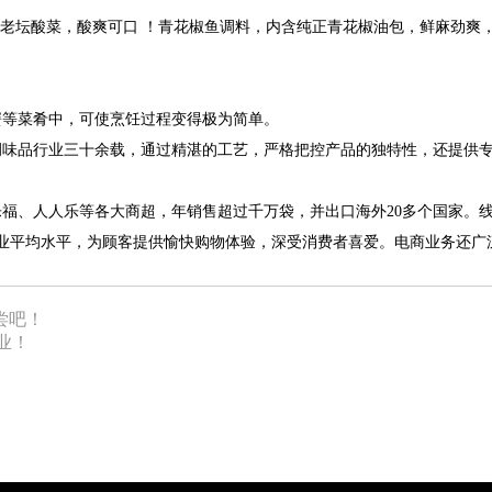
老坛酸菜，酸爽可口
！
青花椒鱼调料，内含纯正青花椒油包，鲜麻劲爽
蟹等菜肴中，可使烹饪过程变得极为简单。
调味品行业三十余载，通过精湛的工艺，严格把控产品的独特性，
还提供
乐福、人人乐等各大商超，年销售超过千万袋，并出口海外
20多个国家。
于行业平均水平，为顾客提供愉快购物体验，深受消费者喜爱。电商业务还
尝吧！
业！