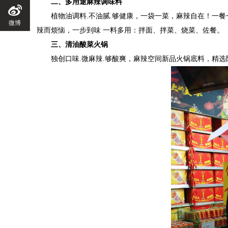
二、
多用途麻辣调味料
植物油
调料
.不油腻.够健康
，
一袋一菜，麻辣自在
！
一餐
微博
辣而烦恼
，
一步到味
一料多用
：
拌面
、
拌菜
、
烧菜
、
佐餐
。
三、
清油酸菜火锅
独创口味
.微麻辣.够酸爽
，
麻辣空间新品火锅底料，精选