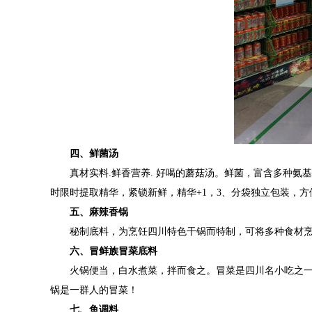
四、
鲜菌汤
真材实料
.鲜香营养. 好喝的蘑菇汤
。
鲜菌，富含多种氨基
时限时提取精华，紧锁新鲜，精华
+1
，
3、
分袋独立包装，方
五、
麻辣香锅
秘制底料，为烹饪四川特色干锅而特制，可将多种食材
六、
冒鲜族
冒菜底料
火锅便当，白水煮菜，拌而食之
。
冒菜是四川名小吃之
锅是一群人的冒菜
！
七、
鱼调料