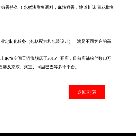
，椒香持久
！
水煮沸腾鱼调料，麻辣鲜香，地道川味
青花椒鱼
专业定制化服务（包括配方和包装设计），满足不同客户的高
线上
麻辣空间天猫旗舰店于
2015年开店，目前店铺粉丝数10万
广泛涉及京东、淘宝、阿里巴巴等多个平台。
返回列表