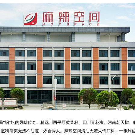
霸
“锅”坛的风味传奇。精选川西平原黄菜籽、四川青花椒、河南朝天椒、
加任何香精，底料清爽无渣不油腻，浓香诱人。麻辣空间清油无渣火锅底料，一