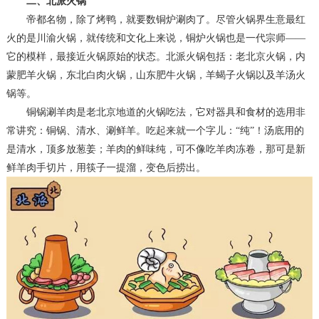
二、北派火锅
帝都名物，除了烤鸭，就要数铜炉涮肉了。尽管火锅界生意最红
火的是川渝火锅，就传统和文化上来说，铜炉火锅也是一代宗师
——
它的模样，最接近火锅原始的状态。北派火锅包括：老北京火锅，
内
蒙
肥羊火锅，东北白肉火锅，山东肥牛火锅，羊蝎子火锅以及羊汤火
锅等。
铜锅涮羊肉是老北京地道的火锅吃法，它对器具和食材的选用非
常讲究：铜锅、清水、涮鲜羊。吃起来就一个字儿：
“纯”！汤底用的
是清水，顶多放葱姜；羊肉的鲜味纯，可不像吃羊肉冻卷，那可是新
鲜羊肉手切片，用筷子一提溜，变色后捞出。