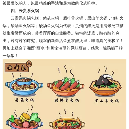
被最懂吃的人，以最精准的手法和最精致的仪式吃掉。
四、云贵
系
火锅
云贵系火锅
包括：
菌菇火锅，腊排骨火锅，黑山羊火锅，滇味火
锅，酸汤鱼火锅等；酸汤鱼火锅为代表：贵州的酸汤是用清米汤或糟
辣椒发酵而成的，带着浑厚的自然酸香。独特的汤底，酸有酸的突
出，辣有辣的讲究，
现宰
的新鲜活鱼煮在酸汤里，味道真的美极了！
再加上糅合了湘西
“蘸水”和川渝油碟的风味蘸酱，感觉一碗汤能干掉
一锅饭！