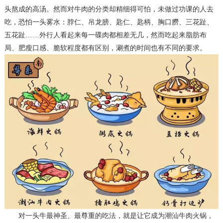
头熬成的高汤。然而对牛肉的分类却精细得可怕，未做过功课的人去
吃，恐怕一头雾水：脖仁、吊龙膀、匙仁、匙柄、胸口朥、三花趾、
五花趾
……外行人看起来每一碟肉都相差无几，然而吃起来脂肪布
局、肥瘦口感、脆软程度都有区别，涮煮的时间也有不同的要求。
对一头牛最神圣、最尊重的吃法，就是让它成为潮汕牛肉火锅，