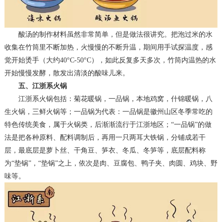
酸汤的制作材料虽然非常简单，但是做法很讲究。把泡过米的水
收集在竹筒里不断加热，火慢慢的不断升温，期间用手试探温度，感
觉开始烫手（大约
40°C-50°C），如此反复多天多次，竹筒内温热的水
开始慢慢发酵，散发出清淡的酸味儿来
。
五、江浙系火锅
江浙系火锅
包括
：菊花暖锅，一品锅，本地鸡窝，什锦暖锅，八
生火锅，三鲜火锅等；一品锅为代表：一品锅是徽州山区冬季常吃的
特色传统美食，属于火锅类，后渐渐流行于江浙地区；
“一品锅”的做
法是把各种原料、配料调制后，再用一只两耳大铁锅，分铺成若干
层，最底层是萝卜丝、干角豆、笋衣、冬瓜、冬笋等，底层配料称
为“垫锅”，“垫锅”之上，依次是肉、豆腐包、鸭子夹、肉圆、鸡块、野
味等
。