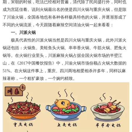
期，宋朝的时候，吃法已经相对普遍，清代除了民间盛行外，同时也
成为宫廷佳肴
。
说到火锅最出名的便是四川火锅与重庆火锅，但是除
了川渝火锅，全国各地也有各种各样极具特色的火锅，并逐渐形成了
不同的火锅流派，今天跟随着麻辣空间清油火锅一起来
看看
：
一、川派火锅
极具代表性的川派火锅当然是四川火锅与重庆火锅，此外川派火
锅还包括：火锅鱼、美蛙鱼头火锅、串串香火锅、牛筋火锅、肥兔火
锅等。在火锅行业里头，川派麻辣火锅占据全国火锅市场的半壁江
山，在《
2017中国餐饮报告》中，川渝火锅市场份额占火锅大数据的
51%。在火锅这件事上，重庆、四川两地相爱相杀许多年，同样以麻
辣著称，一个粗犷豪放，一个婉约精致。