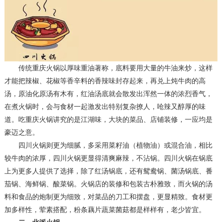
传统重庆火锅以厚味重油著称，底料要用大量的牛油来炒，这样
才能把辣椒、花椒等香辛料的香辣味封存起来，再兑上炖牛肉的高
汤，原油化原汤有木有，红油汤底就会散发出浑然一体的浓烈香气，
在煮火锅时，会与食材一起激发出特别复杂撩人，呛辣又醇厚的味
道。吃重庆火锅讲究的是江湖味，大块的菜品、店铺装修，一应均是
豪迈之意。
四川火锅则更为细腻，多采用菜籽油（植物油）或混合油，相比
较牛肉的浓厚，四川火锅更显得清爽麻辣，不沾锅。四川火锅在锅底
上为更多人提供了选择，除了红汤锅底，还有鸳鸯锅、菌汤锅底、番
茄锅、海鲜锅、酸菜锅。火锅店的装修和包装古朴雅致，而火锅的汤
料和食品的炮制更为细致，对菜品的刀工和摆盘，更显精致。食材更
加多样性，荤素搭配，粉条藕片蔬菜菌菇都是样样有，老少皆宜。