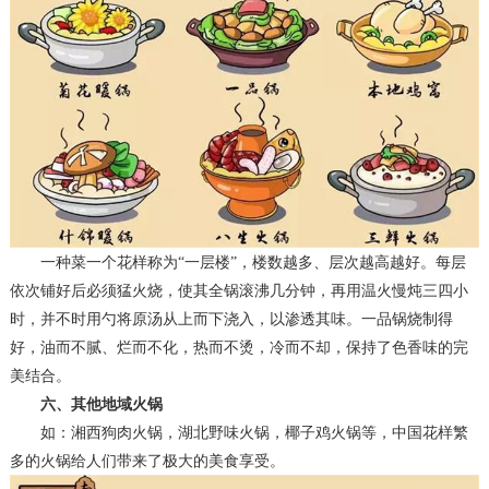
一种菜一个花样称为
“一层楼”，楼数越多、层次越高越好。每层
依次铺好后必须猛火烧，使其全锅滚沸几分钟，再用温火慢炖三四小
时，并不时用勺将原汤从上而下浇入，以渗透其味。一品锅烧制得
好，油而不腻、烂而不化，热而不烫，冷而不却，保持了色香味的完
美结合。
六、
其他地域火锅
如：
湘西狗肉火锅，湖北野味火锅，椰子鸡火锅等，中国花样繁
多的火锅给人们带来了极大的美食享受
。