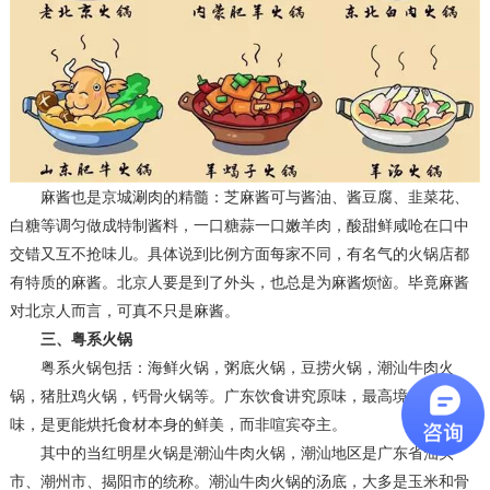
麻酱也是京城涮肉的精髓：芝麻酱可与酱油、酱豆腐、韭菜花、
白糖等调匀做成特制酱料，一口糖蒜一口嫩羊肉，酸甜鲜咸呛在口中
交错又互不抢味儿。具体说到比例方面每家不同，有名气的火锅店都
有特质的
麻酱
。北京人要是到了外头，也总是为麻
酱
烦恼。毕竟
麻酱
对北京人而言，可真不只是麻
酱
。
三、
粤系火锅
粤系火锅包括：海鲜火锅，粥底火锅，豆捞火锅，潮汕牛肉火
锅，猪肚鸡火锅，钙骨火锅等。广东饮食讲究原味，最高境界的调
味，是更能烘托食材本身的鲜美，而非喧宾夺主。
其中的当红明星火锅是潮汕牛肉火锅，潮汕地区是广东省汕头
市、潮州市、揭阳市的统称。潮汕牛肉火锅的汤底，大多是玉米和骨