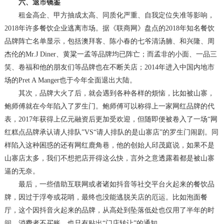
六、
退市镜鉴
租金高企、甲方抽成太高、同质化严重、自我定位失准等影响，
2018年许多餐饮企业逃离市场。据《联商网》盘点的2018年知名餐饮
品牌阵亡名单显示，包括澳拜客、陈小春的七爷清汤腩、和兴隆、周
杰伦的Mr.J Diner、黄粱一孟等品牌均已阵亡；而孟非的小面、一品三
笑、卷福和他的朋友们等品牌也在不断关店；2014年进入中国内地市
场的Pret A Manger也于今年全面退出大陆。
其次，品牌大火了后，就会遇到各种各样的烦恼，比如被山寨，
鲍师傅就在今年陷入了罗生门。鲍师傅可以称得上一家网红品牌的代
表，
2017年获得上亿元融资后更加受欢迎，但随即便被卷入了一场“网
红糕点品牌承认请人排队”VS“请人排队的是山寨店”的罗生门闹剧。同
样陷入这种困惑的还有网红鹿角巷，他的创始人邱茂庭说，如果不是
山寨店太多，我们不想把店开得这么快，言外之意透露着都是被山寨
逼的无奈。
最后，一些借助互联网或者诸如抖音等社交平台火起来的餐饮品
牌，因过于浮夸或花哨，最终也没能逃脱关店的厄运。比如泡面餐
厅，这个因抖音火起来的品牌，从高处到坠落低处也仅用了半年的时
间，消费者不买账，也只有贴出
“门店转让”的通知。