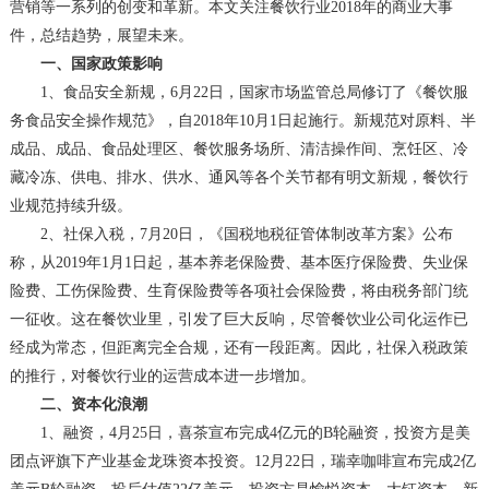
营销等一系列的创变和革新。本文关注餐饮行业2018年的商业大事
件，总结趋势，展望未来。
一、国家
政策影响
1、
食品安全新规
，
6月22日，国家市场监管总局修订了《餐饮服
务食品安全操作规范》，自2018年10月1日起施行。新规范对原料、半
成品、成品、食品处理区、餐饮服务场所、清洁操作间、烹饪区、冷
藏冷冻、供电、排水、供水、通风等各个关节都有明文新规，餐饮行
业规范持续升级。
2、
社保入税
，
7月20日，《国税地税征管体制改革方案》公布
称，从2019年1月1日起，基本养老保险费、基本医疗保险费、失业保
险费、工伤保险费、生育保险费等各项社会保险费，将由税务部门统
一征收。这在餐饮业里，引发了巨大反响，尽管餐饮业公司化运作已
经成为常态，但距离完全合规，还有一段距离。因此，社保入税政策
的推行，
对餐饮行业的运营成本进一步增加。
二、
资本化浪潮
1、
融资
，
4月25日，喜茶宣布完成4亿元的B轮融资，投资方是美
团点评旗下产业基金龙珠资本投资。12月22日，瑞幸咖啡宣布完成2亿