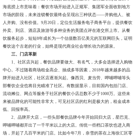
海底捞上市意味着：餐饮市场开始进入正规军、集团军全面收割地方
市场的阶段，未来连锁餐饮最终会呈现出三种状态——并购他人、被
人并购、没有价值。9月20日，定位生活服务电子商务平台，提供餐饮
外卖、到店、酒店及旅游等多种业务的美团点评在港交所上市。从餐
饮服务起步，短短8年成长为一个估值数百亿美元的互联网巨头，证明
餐饮这个古老的行业，始终是现代商业社会增长动力的源泉。
三、
门店革新
1、
社区店兴起
，
餐饮品牌要做大、有名气，大多会选择进入购物
中心。不过随着商场租金高企、抽成多等因素，
2018年越来越多的品
牌开始进入社区，社区店逐渐兴起。像西贝、麦当劳、呷哺呷哺等头
部餐饮企业也将目光瞄准了社区。有数据显示，目前国内包括门店、
流动摊位、网点等服务于社区的餐饮小店总数不少于1000万。这些未
来被品牌化的可能性非常大，可见社区店的红利是极大的，租金成本
低、回报率高。
2、
品牌开大店
，
一些头部餐饮品牌今年开始回归大店，星巴克、
呷哺呷哺都开出了一千平米以上的大店。传统一些档口茶饮也进入商
场，开起了几百平米的门店。比如今年
7月，奈雪的茶在上海徐汇区零