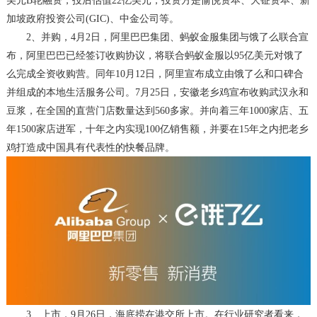
美元B轮融资，投后估值22亿美元，投资方是愉悦资本、大钲资本、新
加坡政府投资公司(GIC)、中金公司等。
2、
并购
，
4月2日，阿里巴巴集团、蚂蚁金服集团与饿了么联合宣
布，阿里巴巴已经签订收购协议，将联合蚂蚁金服以95亿美元对饿了
么完成全资收购营。同年10月12日，阿里宣布成立由饿了么和口碑合
并组成的本地生活服务公司。7月25日，安徽老乡鸡宣布收购武汉永和
豆浆，在全国的直营门店数量达到560多家。并向着三年1000家店、五
年1500家店进军，十年之内实现100亿销售额，并要在15年之内把老乡
鸡打造成中国具有代表性的快餐品牌。
3、
上市
，
9月26日，海底捞在港交所上市。在行业研究者看来，