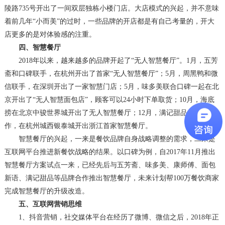
陵路735号开出了一间双层独栋小楼门店。大店模式的兴起，并不意味
着前几年“小而美”的过时，一些品牌的开店都是有自己考量的，开大
店更多的是对体验感的注重。
四、
智慧餐厅
2018年以来，越来越多的品牌开起了“无人智慧餐厅”。1月，五芳
斋和口碑联手，在杭州开出了首家“无人智慧餐厅”；5月，周黑鸭和微
信联手，在深圳开出了一家智慧门店；5月，味多美联合口碑一起在北
京开出了“无人智慧面包店”，顾客可以24小时下单取货；10月，海底
捞在北京中骏世界城开出了无人智慧餐厅；12月，满记甜品与口碑合
作，在杭州城西银泰城开出浙江首家智慧餐厅。
智慧餐厅的兴起，一来是餐饮品牌自身战略调整的需求，二来是
互联网平台推进新餐饮战略的结果。以口碑为例，自
2017年11月推出
智慧餐厅方案试点一来，已经先后与五芳斋、味多美、康师傅、面包
新语、满记甜品等品牌合作推出智慧餐厅，未来计划帮100万餐饮商家
完成智慧餐厅的升级改造。
五、
互联网营销思维
1、
抖音营销
，
社交媒体平台在经历了微博、微信之后，
2018年正