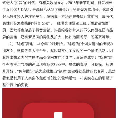
式进入“抖音”的时代。有相关数据显示，2018年春节期间，抖音增长
了近3000万DAU，最高日活达到了6646万，呈现爆发式增长。这款引
起无数年轻人关注的平台，像病毒一样迅速在餐饮行业扩散，最有代
表性的是海底捞的“抖音吃法”，一经曝光便迅速走红，而后诸如西
贝、巴奴等也做起了抖音营销。抖音给餐饮带来的不仅停留在已有品
牌的营销，还有新品牌的诞生及扩大，比如泡面餐厅、答案茶等等。
2、
“锦鲤”营销
，
从今年
10月开始，“锦鲤”这个词大范围的出现在
朋友圈、微博等各大平台里。起因是支付宝发起的一个抽奖活动，因
其超出想象力的丰厚奖品引发网友广泛参与，最后也成功让“锦鲤”这
个有着幸运气质的词出现在各大行业中。餐饮的表现十分积极。从10
月开始，“免单团队”成为这批推出“锦鲤”营销餐饮品牌的代名词，虽然
看似是利用了人类集体焦虑感创造的营销活动，却实实在在的引起了
整个行业的变化。