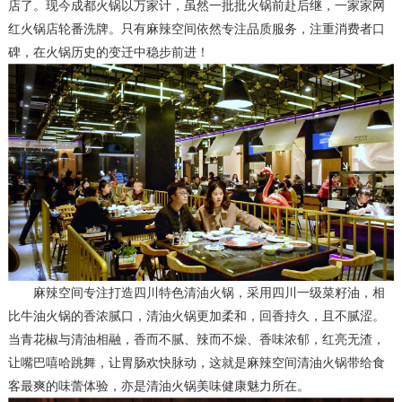
店了。
现今成都火锅以万家计，虽
然
一批批火锅前赴后继，一家家网
红
火锅店
轮番洗牌。
只有麻辣空间依然专注品质服务，注重消费者口
碑，在火锅历史的变迁中稳步前进！
麻辣空间专注打造四川特色清油火锅，
采用四川一级菜籽油，
相
比牛油火锅的香浓腻口，清油火锅更加柔和，回香持久，且不腻涩。
当青花椒与清油相融，香而不腻、辣而不燥、香味浓郁，红亮无渣，
让嘴巴嘻哈跳舞，让胃肠欢快脉动，这就是麻辣空间清油火锅带给食
客最爽的味蕾体验，亦是清油火锅美味健康魅力所在。