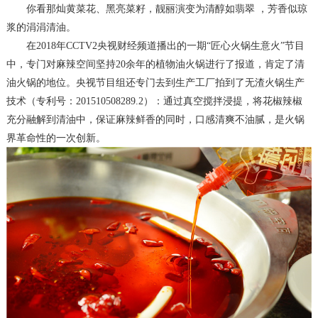
你看那
灿黄菜花、黑亮菜籽
，
靓丽演变为清醇如翡翠
，
芳香似琼
浆的涓涓清油
。
在
2018年CCTV2央视财经频道播出的一期“匠心火锅生意火”节目
中，专门对麻辣空间坚持20余年的植物油火锅进行了报道，肯定了清
油火锅的地位。央视节目组还专门去到生产工厂拍到了无渣火锅生产
技术
（专利号：
201510508289.2）
：
通过真空搅拌浸提，将花椒辣椒
充分融解到清油中，保证麻辣鲜香的同时，口感清爽不油腻，是火锅
界革命性的一次创新。