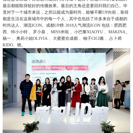
最后都能取得较好的传播效果。最后的主角还是要回归我们自己。毕
竟对于一个城市来说，之所以能成为最时尚，能够不断UP向前，靠得
都是生活在这座城市中的每一个人
，
其中也包括了许多来自于成都的
时尚达人、潮流
ICON。成都UP榜·2018人气潮流ICON
包括：
肥西肥
西
、
特小小特
、
罗小葵
、
MISS米啦
、
小巴黎
XIAOYU
、
MAKINA_
杨一
、
奥莉小姐
OLIVIA
、
大蜜蜜在成都
、
柚子
CICI酱
、
占卜师
KIDO
、
晓
。