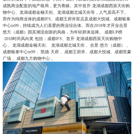
成熟商业配套的地产格局，更为青睐。其中首开
·龙湖成都西宸天街购
物中心、龙湖成都金楠天街、龙湖成都北城天街等，人气居高不下。
而作为纯商业体的成都IFS、成都王府井双店及成都大悦城、成都银泰
中心in99，持续成为人们喜爱的商业综合体。而在2018年才开业合景·
悠方（成都）因其潮流创新的风格，为年轻群体追捧。 成都UP榜
·2018时尚风向奖
包括：
成都
IFS
、
首开
·龙湖成都西宸天街购物中
心
、
龙湖成都金楠天街
、
龙湖成都北城天街
、
合景
·悠方（成都）
、
成都银泰中心
in99
、
凯德
·天府
、
成都王府井
、
成都大悦城
、
成都世豪
广场
、
成都九方购物中心
。