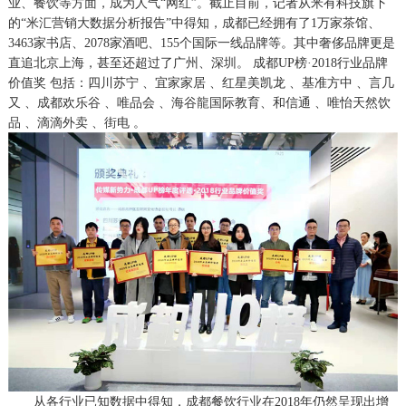
业、餐饮等方面，成为人气“网红”。截止目前，记者从米有科技旗下
的“米汇营销大数据分析报告”中得知，成都已经拥有了1万家茶馆、
3463家书店、2078家酒吧、155个国际一线品牌等。其中奢侈品牌更是
直追北京上海，甚至还超过了广州、深圳。 成都UP榜·2018行业品牌
价值奖
包括：
四川苏宁
、
宜家家居
、
红星美凯龙
、
基准方中
、
言几
又
、
成都欢乐谷
、
唯品会
、
海谷龍国际教育
、
和信通
、
唯怡天然饮
品
、
滴滴外卖
、
街电
。
从各行业已知数据中得知，成都餐饮行业在
2018年仍然呈现出增