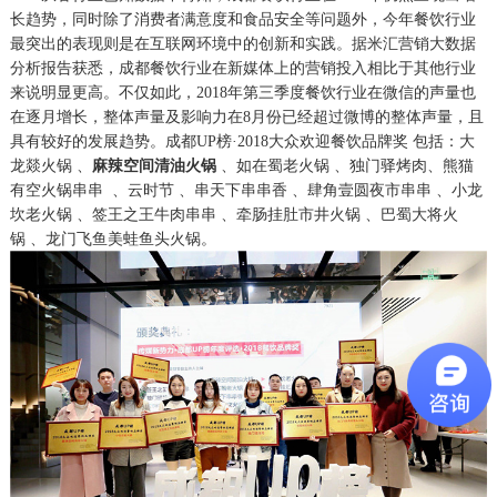
长趋势，同时除了消费者满意度和食品安全等问题外，今年餐饮行业
最突出的表现则是在互联网环境中的创新和实践。据米汇营销大数据
分析报告获悉，成都餐饮行业在新媒体上的营销投入相比于其他行业
来说明显更高。不仅如此，2018年第三季度餐饮行业在微信的声量也
在逐月增长，整体声量及影响力在8月份已经超过微博的整体声量，且
具有较好的发展趋势。成都UP榜·2018大众欢迎餐饮品牌奖
包括：
大
龙燚火锅
、
麻辣空间清油火锅
、
如在蜀老火锅
、
独门驿烤肉
、
熊猫
有空火锅串串
、
云时节
、
串天下串串香
、
肆角壹圆夜市串串
、
小龙
坎老火锅
、
签王之王牛肉串串
、
牵肠挂肚市井火锅
、
巴蜀大将火
锅
、
龙门飞鱼美蛙鱼头火锅
。