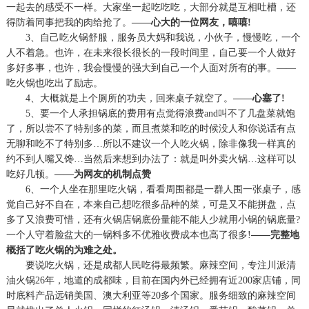
一起去的感受不一样。大家坐一起吃吃吃，大部分就是互相吐槽，还
得防着同事把我的肉给抢了。
——心大的一位网友，嘻嘻!
3、自己吃火锅舒服，服务员大妈和我说，小伙子，慢慢吃，一个
人不着急。也许，在未来很长很长的一段时间里，自己要一个人做好
多好多事，也许，我会慢慢的强大到自己一个人面对所有的事。——
吃火锅也吃出了励志。
4、大概就是上个厕所的功夫，回来桌子就空了。
——心塞了!
5、要一个人承担锅底的费用有点觉得浪费and叫不了几盘菜就饱
了，所以尝不了特别多的菜，而且煮菜和吃的时候没人和你说话有点
无聊和吃不了特别多…所以不建议一个人吃火锅，除非像我一样真的
约不到人嘴又馋…当然后来想到办法了：就是叫外卖火锅…这样可以
吃好几顿。
——为网友的机制点赞
6、一个人坐在那里吃火锅，看看周围都是一群人围一张桌子，感
觉自己好不自在，本来自己想吃很多品种的菜，可是又不能拼盘，点
多了又浪费可惜，还有火锅店锅底份量能不能人少就用小锅的锅底量?
一个人守着脸盆大的一锅料多不优雅收费成本也高了很多!
——完整地
概括了吃火锅的为难之处。
要说吃火锅，还是成都人民吃得最频繁。麻辣空间，专注川派清
油火锅
26年，地道的成都味，目前在国内外已经拥有近200家店铺，同
时底料产品远销美国、澳大利亚等20多个国家。服务细致的麻辣空间