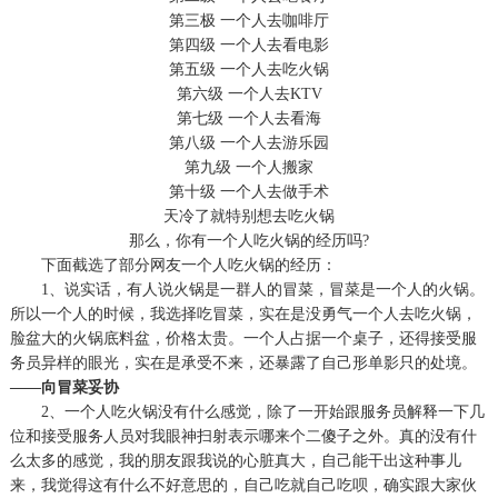
第三极
一个人去咖啡厅
第四级
一个人去看电影
第五级
一个人去吃火锅
第六级
一个人去
KTV
第七级
一个人去看海
第八级
一个人去游乐园
第九级
一个人搬家
第十级
一个人去做手术
天冷了就特别想去吃火锅
那么，你有一个人吃火锅的经历吗
?
下面截选了部分网友一个人吃火锅的经历：
1、说实话，有人说火锅是一群人的冒菜，冒菜是一个人的火锅。
所以一个人的时候，我选择吃冒菜，实在是没勇气一个人去吃火锅，
脸盆大的火锅底料盆，价格太贵。一个人占据一个桌子，还得接受服
务员异样的眼光，实在是承受不来，还暴露了自己形单影只的处境。
——向冒菜妥协
2、一个人吃火锅没有什么感觉，除了一开始跟服务员解释一下几
位和接受服务人员对我眼神扫射表示哪来个二傻子之外。真的没有什
么太多的感觉，我的朋友跟我说的心脏真大，自己能干出这种事儿
来，我觉得这有什么不好意思的，自己吃就自己吃呗，确实跟大家伙