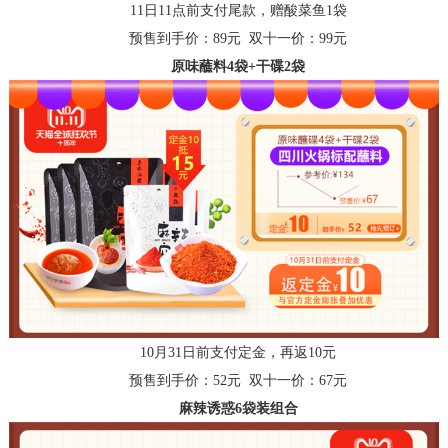
11日11点前支付尾款，赠酸菜鱼1袋
预售到手价：
89元 双十一价：99元
原味蘸料
4袋+
干碟
2袋
10月31日前支付定金，再返10元
预售到手价：
52元 双十一价：67元
麻辣诱惑
6袋装组合