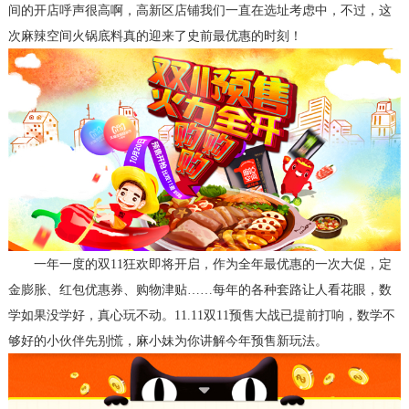
间的开店呼声很高啊，高新区店铺我们一直在选址考虑中，不过，这
次麻辣空间火锅底料真的迎来了史前最优惠的时刻！
一年一度的双
11狂欢即将开启
，
作为全年最优惠的一次大促
，
定
金膨胀、红包优惠券、购物津贴
……每年的各种套路让人看花眼
，
数
学如果没学好，真心玩不动
。
11.11
双
11预售大战已提前打响
，
数学不
够好的小伙伴先别慌
，
麻
小妹为你讲解今年预售新玩法
。