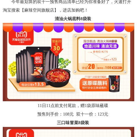
今年最划算的双十一预售商品清单已经为你准备好了，火速打开
淘宝搜索【麻辣空间旗舰店】，进店加购吧！
清油火锅底料
8袋装
11日11点前支付尾款，赠1袋原味
蘸碟
预售到手价：
108元 双十一价：123元
三口味冒菜
8袋装