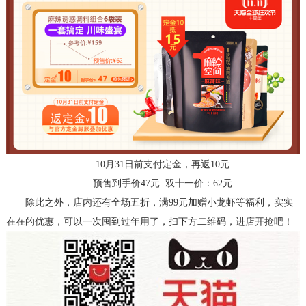
10月31日前支付定金，再返10元
预售到
手
价
47元 双十一价：62元
除此之外，店内还有全场五折
，
满
99元加赠小龙虾等福利
，
实实
在在的优惠，可以一次囤到过年用了，
扫下方二维码，
进店开抢
吧
！