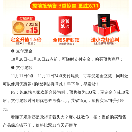
❶ 支付定金
10月20日-11月10日22点前，可随时支付定金，购买预售商品；
❷ 支付尾款
11月11日0点—11月11日24点支付尾款，可享受定金立减，同时还
可以使用优惠券+购物津贴再满减！早下单，早发货！
PS：以麻辣合家欢组合装为例，预售价为103元，享定金立减10元
后，支付尾款时可用优惠券
再省
5元，共省15元，预售实际到手价88
元
。
看懂了规则还是觉得
算着头
大？
麻
小妹教你一招：提前购买预售
产品保准错不了
，
价格比双
11当天还便宜！