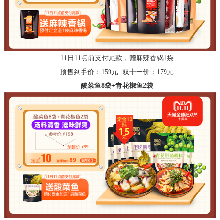
11日11点前支付尾款，赠麻辣香锅1袋
预售到手价：
159元 双十一价：179元
酸菜鱼
8袋+青花椒鱼2袋