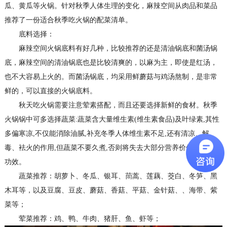
瓜、黄瓜等火锅。针对秋季人体生理的变化，
麻辣空间
从肉品
和
菜品
推荐了一份适合秋季吃火锅的配菜清单。
底料选择：
麻辣空间火锅底料有好几种，比较推荐的还是清油锅底和菌汤锅
底，麻辣空间的清油锅底也是比较清爽的，以麻为主，即使是红汤，
也不大容易上火的。而菌汤锅底，均采用鲜蘑菇与鸡汤熬制，是非常
鲜的，可以直接的火锅底料。
秋天吃火锅需要注意荤素搭配，而且还要选择新鲜的食材。秋季
火锅锅中可多选择蔬菜
:蔬菜含大量维生素(维生素食品)及叶绿素,其性
多偏寒凉,不仅能消除油腻,补充冬季人体维生素不足,还有清凉、解
毒、袪火的作用,但蔬菜不要久煮,否则将失去大部分营养价值及清火的
功效。
蔬菜推荐：胡萝卜、冬瓜、银耳、茼蒿、莲藕、茭白、冬笋、黑
木耳
等，以及豆腐、豆皮
、蘑菇、香菇、平菇、金针菇、
、海带、紫
菜等；
荤菜
推荐：鸡、鸭、牛肉、猪肝、鱼、虾等；