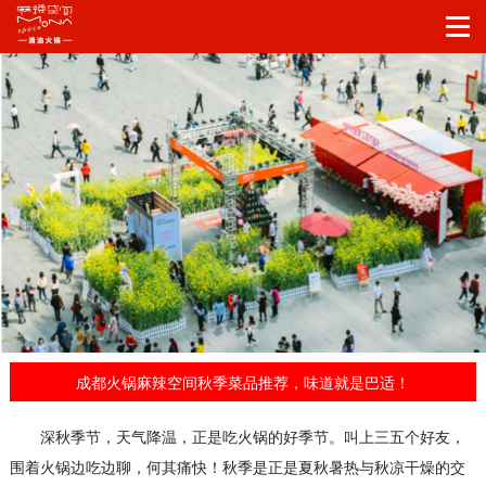
成都火锅麻辣空间秋季菜品推荐，味道就是巴适！
深秋季节，天气降温，正是吃火锅的好季节。叫上三五个好友，
围着火锅边吃边聊，何其痛快！秋季是正是
夏秋暑热与秋凉干燥的交