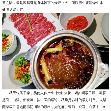
替
之际
，
最是
容易引起身体器官的燥邪上火，所以养生要润燥生津、
健脾益胃为宜。
秋天气候干燥，易使人体产生
“秋燥”症状，诸如咽喉干燥、嘴唇
起裂、口渴、便秘等。按中医的理论，秋季是养肺的最好时节。火锅
配菜
应注意选配养阴润肺的原料，如芝麻、葡萄、银耳、白萝卜、冬