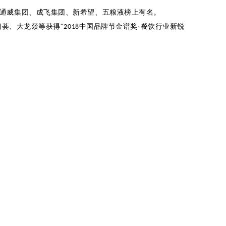
的通威集团、成飞集团、新希望、五粮液榜上有名。
门荟、大龙燚等获得“
中国品牌节金谱奖
·
餐饮行业新锐
2018