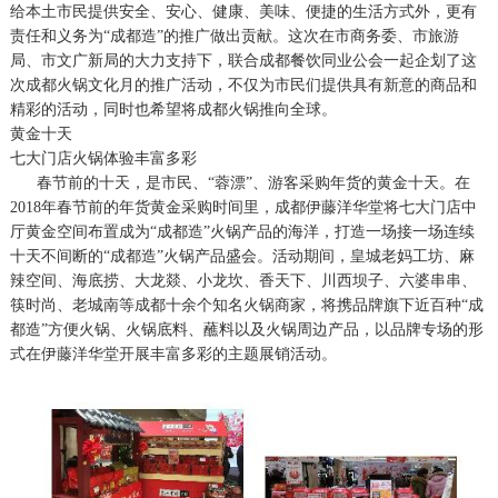
给本土市民提供安全、安心、健康、美味、便捷的生活方式外，更有
责任和义务为“成都造”的推广做出贡献。这次在市商务委、市旅游
局、市文广新局的大力支持下，联合成都餐饮同业公会一起企划了这
次成都火锅文化月的推广活动，不仅为市民们提供具有新意的商品和
精彩的活动，同时也希望将成都火锅推向全球。
黄金十天
七大门店火锅体验丰富多彩
春节前的十天，是市民、“蓉漂”、游客采购年货的黄金十天。在
2018年春节前的年货黄金采购时间里，成都伊藤洋华堂将七大门店中
厅黄金空间布置成为“成都造”火锅产品的海洋，打造一场接一场连续
十天不间断的“成都造”火锅产品盛会。活动期间，皇城老妈工坊、麻
辣空间、海底捞、大龙燚、小龙坎、香天下、川西坝子、六婆串串、
筷时尚、老城南等成都十余个知名火锅商家，将携品牌旗下近百种“成
都造”方便火锅、火锅底料、蘸料以及火锅周边产品，以品牌专场的形
式在伊藤洋华堂开展丰富多彩的主题展销活动。