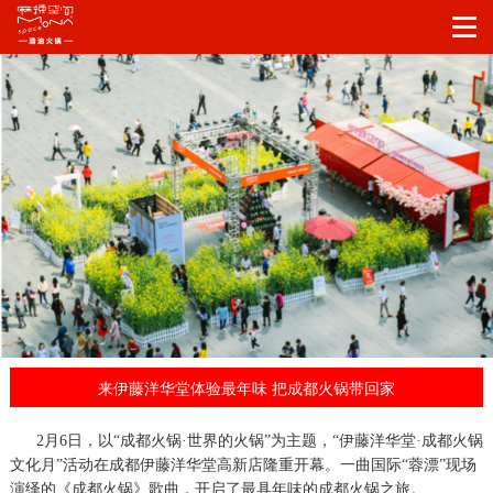
来伊藤洋华堂体验最年味 把成都火锅带回家
2月6日，以“成都火锅·世界的火锅”为主题，“伊藤洋华堂·成都火锅
文化月”活动在成都伊藤洋华堂高新店隆重开幕。一曲国际“蓉漂”现场
演绎的《成都火锅》歌曲，开启了最具年味的成都火锅之旅。