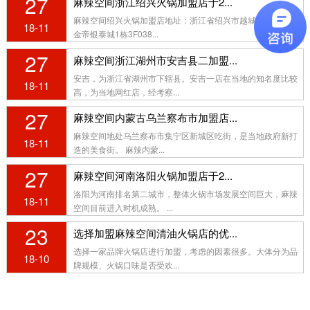
27
麻辣空间浙江绍兴火锅加盟店于2...
麻辣空间绍兴火锅加盟店地址：浙江省绍兴市越城区解放南路
18-11
金帝银泰城1栋3F038...
27
麻辣空间浙江湖州市安吉县二加盟...
安吉，为浙江省湖州市下辖县。安吉一店在当地的知名度比较
18-11
高，为当地网红店，经考察...
27
麻辣空间内蒙古乌兰察布市加盟店...
麻辣空间地处乌兰察布市集宁区新城区吃街，是当地政府新打
18-11
造的美食街。 麻辣内蒙...
27
麻辣空间河南洛阳火锅加盟店于2...
洛阳为河南排名第二城市，整体火锅市场发展空间巨大，麻辣
18-11
空间目前进入时机成熟。 ...
23
选择加盟麻辣空间清油火锅店的优...
选择一家品牌火锅店进行加盟，考虑的因素很多。大体分为品
18-10
牌规模、火锅口味是否受欢...