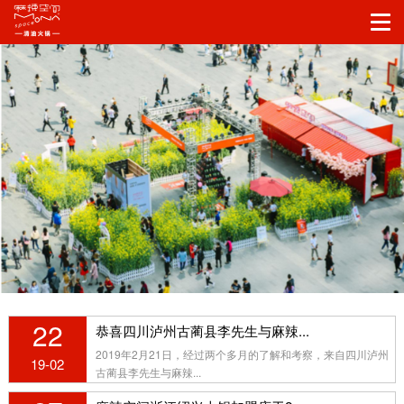
22
恭喜四川泸州古蔺县李先生与麻辣...
2019年2月21日，经过两个多月的了解和考察，来自四川泸州
19-02
古蔺县李先生与麻辣...